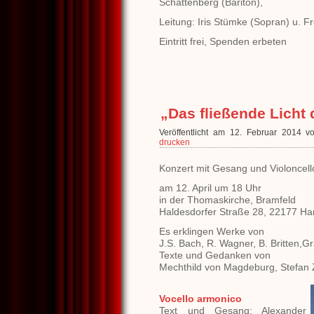
Schattenberg (Bariton),
Leitung: Iris Stümke (Sopran) u. F
Eintritt frei, Spenden erbeten
„Das fließende Licht 
Veröffentlicht am 12. Februar 2014 
drucken
Konzert mit Gesang und Violoncell
am 12. April um 18 Uhr
in der Thomaskirche, Bramfeld
Haldesdorfer Straße 28, 22177 H
Es erklingen Werke von
J.S. Bach, R. Wagner, B. Britten,G
Texte und Gedanken von
Mechthild von Magdeburg, Stefan 
Vocello armonico
Text und Gesang: Alexander