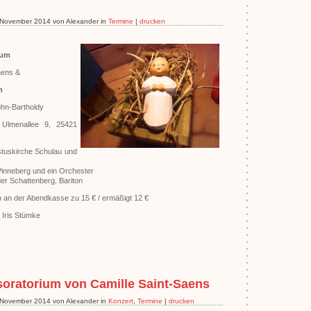
. November 2014 von Alexander in
Termine
|
drucken
ium
aens &
m
hn-Bartholdy
e, Ulmenallee 9, 25421
stuskirche Schulau und
 Pinneberg und ein Orchester
der Schattenberg, Bariton
ch an der Abendkasse zu 15 € / ermäßigt 12 €
 Iris Stümke
oratorium von Camille Saint-Saens
. November 2014 von Alexander in
Konzert
,
Termine
|
drucken