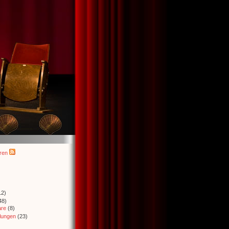
ren
2)
48)
re
(8)
llungen
(23)