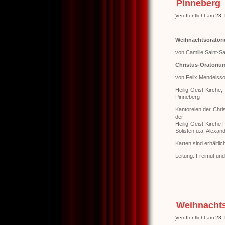
Pinneberg
Veröffentlicht am 23
Weihnachtsorator
von Camille Saint-S
Christus-Oratoriu
von Felix Mendelsso
Heilig-Geist-Kirch
Pinneberg
Kantoreien der Chri
der
Heilig-Geist-Kirche
Solisten u.a. Alexan
Karten sind erhältli
Leitung: Freimut und
Weihnachts
Veröffentlicht am 23