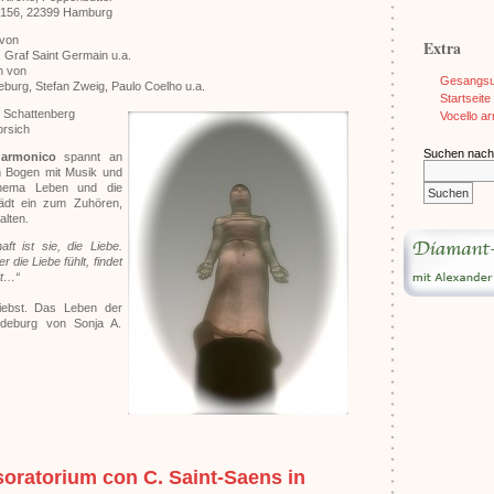
 156, 22399 Hamburg
 von
Extra
n, Graf Saint Germain u.a.
n von
Gesangsun
burg, Stefan Zweig, Paulo Coelho u.a.
Startseite
 Schattenberg
Vocello a
orsich
Suchen nach
 armonico
spannt an
 Bogen mit Musik und
ema Leben und die
ädt ein zum Zuhören,
lten.
aft ist sie, die Liebe.
r die Liebe fühlt, findet
tt…“
iebst. Das Leben der
deburg von Sonja A.
oratorium con C. Saint-Saens in