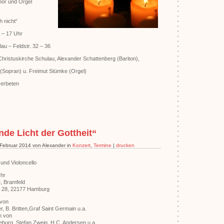
or und Orgel
h nicht“
 – 17 Uhr
au – Feldstr. 32 – 36
hristuskirche Schulau, Alexander Schattenberg (Bariton),
 (Sopran) u. Freimut Stümke (Orgel)
n erbeten
nde Licht der Gottheit“
. Februar 2014 von Alexander in
Konzert
,
Termine
|
drucken
und Violoncello
Uhr
, Bramfeld
e 28, 22177 Hamburg
 von
, B. Britten,Graf Saint Germain u.a.
n von
burg, Stefan Zweig, H.C. Andersen u.a.