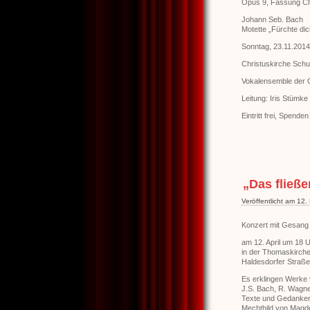
Opus 9, Fassung Ch
Johann Seb. Bach
Motette „Fürchte dic
Sonntag, 23.11.2014
Christuskirche Schul
Vokalensemble der C
Leitung: Iris Stümke
Eintritt frei, Spende
„Das fließe
Veröffentlicht am 12
Konzert mit Gesang 
am 12. April um 18 
in der Thomaskirche
Haldesdorfer Straß
Es erklingen Werke
J.S. Bach, R. Wagner
Texte und Gedanke
Mechthild von Magde