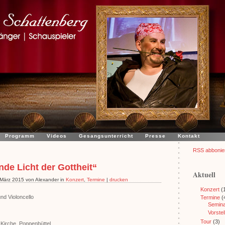
Programm
Videos
Gesangsunterricht
Presse
Kontakt
RSS abbonie
nde Licht der Gottheit“
Aktuell
. März 2015 von Alexander in
Konzert
,
Termine
|
drucken
Konzert
(1
nd Violoncello
Termine
(
Semina
Vorste
Tour
(3)
-Kirche, Poppenbüttel