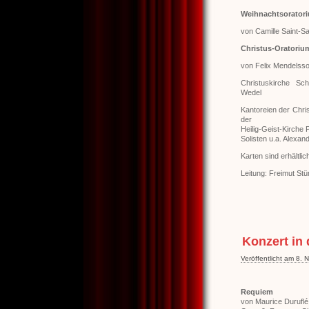
Weihnachtsorator
von Camille Saint-S
Christus-Oratoriu
von Felix Mendelsso
Christuskirche Sch
Wedel
Kantoreien der Chri
der
Heilig-Geist-Kirche
Solisten u.a. Alexan
Karten sind erhältli
Leitung: Freimut St
Konzert in
Veröffentlicht am 8.
Requiem
von Maurice Duruflé