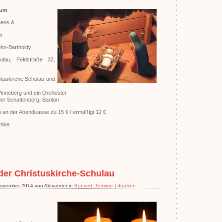
ium
aens &
m
hn-Bartholdy
ulau, Feldstraße 32,
stuskirche Schulau und
 Pinneberg und ein Orchester
der Schattenberg, Bariton
ch an der Abendkasse zu 15 € / ermäßigt 12 €
ümke
 der Christuskirche-Schulau
 November 2014 von Alexander in
Konzert
,
Termine
|
drucken