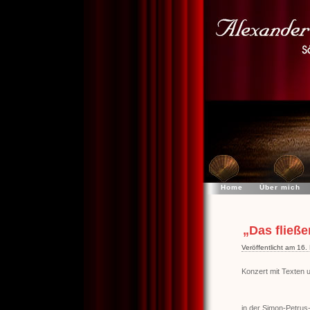
Home
Über mich
„Das fließe
Veröffentlicht am 16
Konzert mit Texten u
in der Simon-Petrus