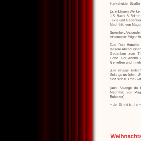
Harksheider Straße
Es erklingen Werke
J.S. Bach, B. Britte
Texte und Gedanke
Mechthild von Magde
Sprecher: Alexander
Violoncello: Edgar B
Das Duo
Vocello
diesem Abend einen
Gedanken zum Th
Liebe. Der Abend l
Genießen und Inneha
„Die einzige Botsch
Solange du liebst. We
sich selbst. Und Go
(aus: Solange du l
Mechthild von Mag
Buholzer)
– der Eintritt ist frei –
Weihnachts