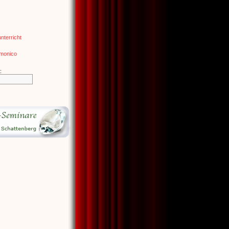
terricht
rmonico
: